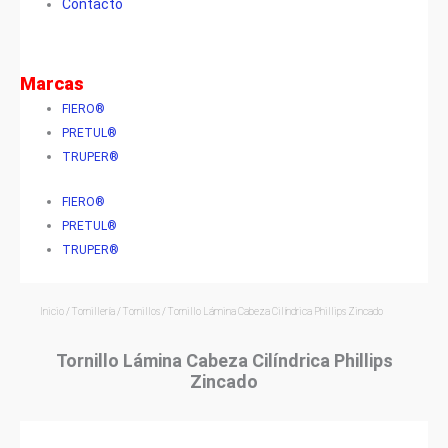
Contacto
Marcas
FIERO®
PRETUL®
TRUPER®
FIERO®
PRETUL®
TRUPER®
Inicio
/
Tornillería
/
Tornillos
/ Tornillo Lámina Cabeza Cilíndrica Phillips Zincado
Tornillo Lámina Cabeza Cilíndrica Phillips
Zincado