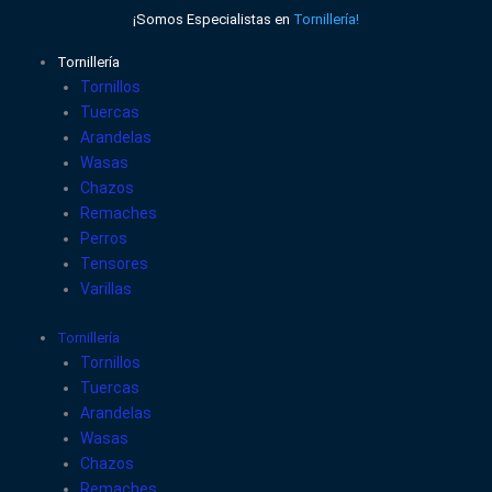
Ir
¡Somos Especialistas en
Tornillería!
al
contenido
Tornillería
Tornillos
Tuercas
Arandelas
Wasas
Chazos
Remaches
Perros
Tensores
Varillas
Tornillería
Tornillos
Tuercas
Arandelas
Wasas
Chazos
Remaches