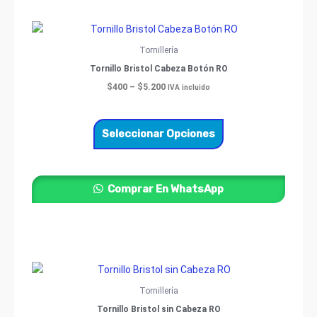
Price
Este
range:
producto
$400
Tornillería
through
tiene
Tornillo Bristol Cabeza Botón RO
$5.200
múltiples
$
400
–
$
5.200
IVA incluido
variantes.
Las
opciones
Seleccionar Opciones
se
pueden
elegir
Comprar En WhatsApp
en
la
página
de
producto
Price
Este
range:
producto
$200
Tornillería
through
tiene
Tornillo Bristol sin Cabeza RO
$15.600