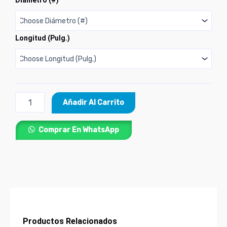
Diámetro (#)
Lámina
Cabeza
Cilíndrica
Phillips
Longitud (Pulg.)
Zincado
cantidad
Añadir Al Carrito
Comprar En WhatsApp
Productos Relacionados