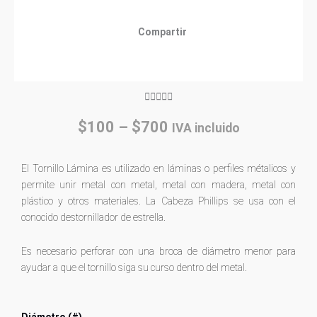
Compartir
Rated





5
Price
$
100
–
$
700
IVA incluido
out
range:
of
$100
5
El Tornillo Lámina es utilizado en láminas o perfiles métalicos y
through
permite unir metal con metal, metal con madera, metal con
$700
plástico y otros materiales. La Cabeza Phillips se usa con el
conocido destornillador de estrella.
Es necesario perforar con una broca de diámetro menor para
ayudar a que el tornillo siga su curso dentro del metal.
Tornillo