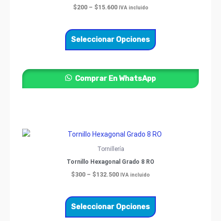
múltiples
$
200
–
$
15.600
IVA incluido
variantes.
Las
opciones
Seleccionar Opciones
se
pueden
elegir
Comprar En WhatsApp
en
la
página
de
producto
Price
Este
range:
producto
$300
Tornillería
through
tiene
Tornillo Hexagonal Grado 8 RO
$132.500
múltiples
$
300
–
$
132.500
IVA incluido
variantes.
Las
opciones
Seleccionar Opciones
se