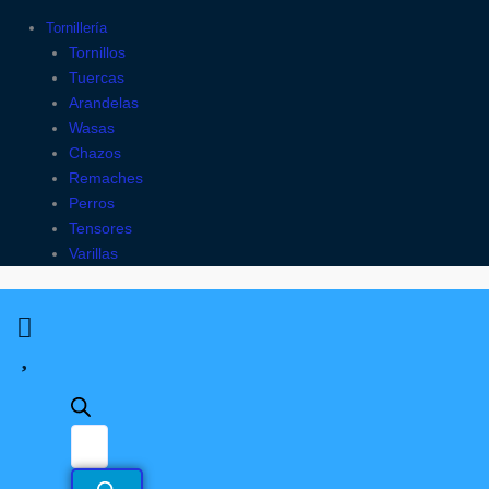
Tornillería
Tornillos
Tuercas
Arandelas
Wasas
Chazos
Remaches
Perros
Tensores
Varillas