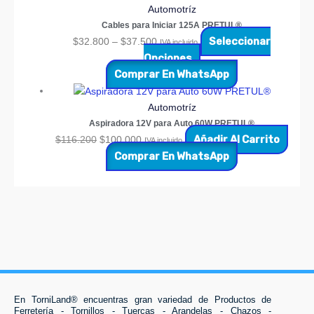
Automotríz
Cables para Iniciar 125A PRETUL®
Seleccionar
$
32.800
–
$
37.500
IVA incluido
Opciones
Comprar En WhatsApp
Automotríz
Aspiradora 12V para Auto 60W PRETUL®
Añadir Al Carrito
$
116.200
$
100.000
IVA incluido
Comprar En WhatsApp
En TorniLand® encuentras gran variedad de Productos de
Ferretería - Tornillos - Tuercas - Arandelas - Chazos -