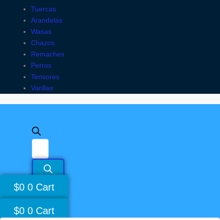
Tuercas
Arandelas
Wasas
Chazos
Remaches
Perros
Tensores
Varillas
$
0
0
Cart
$
0
0
Cart