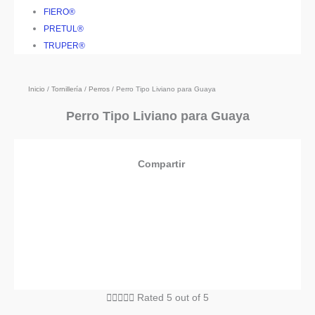
FIERO®
PRETUL®
TRUPER®
Inicio
/
Tornillería
/
Perros
/ Perro Tipo Liviano para Guaya
Perro Tipo Liviano para Guaya
Compartir





Rated 5 out of 5