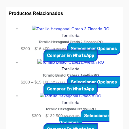
Productos Relacionados
Tornillería
Tornillo Hexagonal Grado 2 Zincado RO
Seleccionar Opciones
$
200
–
$
16.400
IVA incluido
Comprar En WhatsApp
Tornillería
Tornillo Bristol Cabeza Avellán RO
Seleccionar Opciones
$
200
–
$
15.100
IVA incluido
Comprar En WhatsApp
Tornillería
Tornillo Hexagonal Grado 8 RO
Seleccionar
$
300
–
$
132.500
IVA incluido
Opciones